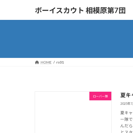
コ
ナ
ボーイスカウト 相模原第7団
ン
ビ
テ
ゲ
ン
ー
ツ
シ
へ
ョ
ス
ン
キ
に
ッ
移
HOME
rs01
プ
動
夏キ
ローバー隊
2025年
夏キャ
ー隊で
んだら
とスタ