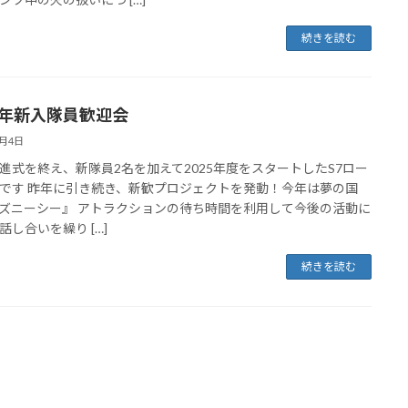
続きを読む
25年新入隊員歓迎会
5月4日
進式を終え、新隊員2名を加えて2025年度をスタートしたS7ロー
です 昨年に引き続き、新歓プロジェクトを発動！今年は夢の国
ズニーシー』 アトラクションの待ち時間を利用して今後の活動に
話し合いを繰り […]
続きを読む