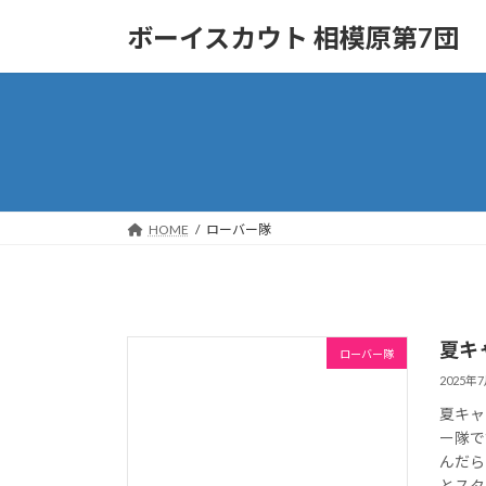
コ
ナ
ボーイスカウト 相模原第7団
ン
ビ
テ
ゲ
ン
ー
ツ
シ
へ
ョ
ス
ン
キ
に
ッ
移
HOME
ローバー隊
プ
動
夏キ
ローバー隊
2025年
夏キャ
ー隊で
んだら
とスタ